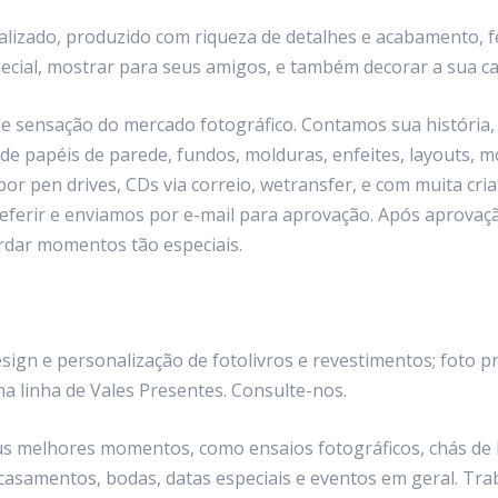
nalizado, produzido com riqueza de detalhes e acabamento, f
ecial, mostrar para seus amigos, e também decorar a sua ca
de sensação do mercado fotográfico. Contamos sua história
e papéis de parede, fundos, molduras, enfeites, layouts, mon
or pen drives, CDs via correio, wetransfer, e com muita cr
referir e enviamos por e-mail para aprovação. Após aprova
ordar momentos tão especiais.
gn e personalização de fotolivros e revestimentos; foto p
a linha de Vales Presentes. Consulte-nos.
us melhores momentos, como ensaios fotográficos, chás de 
, casamentos, bodas, datas especiais e eventos em geral. T