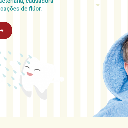
acteriana, causadora
licações de flúor.