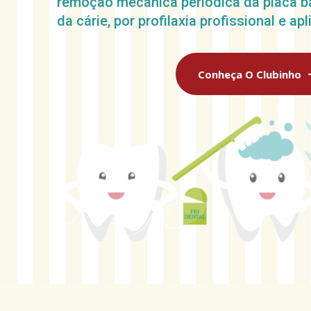
remoção mecânica periódica da placa b
da cárie, por profilaxia profissional e ap
Conheça O Clubinho