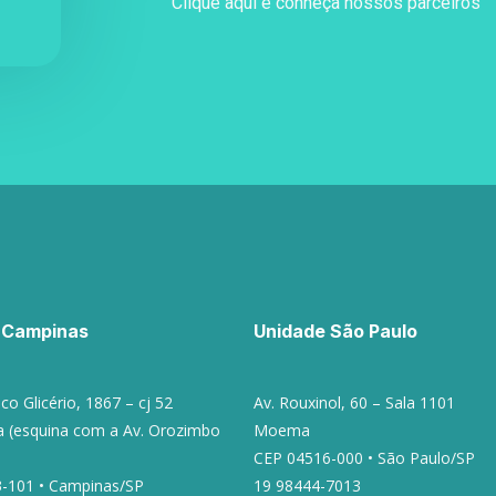
Clique aqui e conheça nossos parceiros
 Campinas
Unidade São Paulo
co Glicério, 1867 – cj 52
Av. Rouxinol, 60 – Sala 1101
ra (esquina com a Av. Orozimbo
Moema
CEP 04516-000 • São Paulo/SP
-101 • Campinas/SP
19 98444-7013